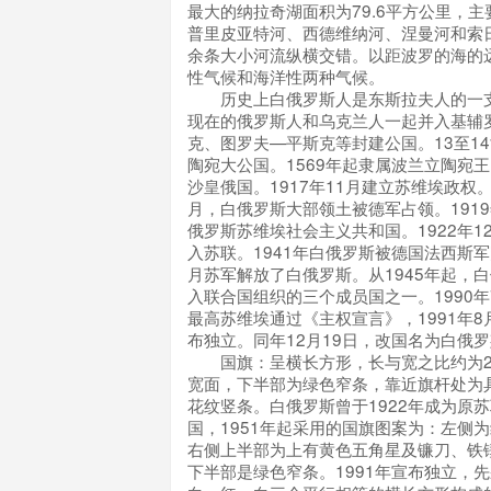
最大的纳拉奇湖面积为79.6平方公里，
普里皮亚特河、西德维纳河、涅曼河和索
余条大小河流纵横交错。以距波罗的海的
性气候和海洋性两种气候。
历史上白俄罗斯人是东斯拉夫人的一支
现在的俄罗斯人和乌克兰人一起并入基辅
克、图罗夫—平斯克等封建公国。13至1
陶宛大公国。1569年起隶属波兰立陶宛王
沙皇俄国。1917年11月建立苏维埃政权。1
月，白俄罗斯大部领土被德军占领。1919
俄罗斯苏维埃社会主义共和国。1922年1
入苏联。1941年白俄罗斯被德国法西斯军
月苏军解放了白俄罗斯。从1945年起，
入联合国组织的三个成员国之一。1990年
最高苏维埃通过《主权宣言》，1991年8
布独立。同年12月19日，改国名为白俄
国旗：呈横长方形，长与宽之比约为2∶
宽面，下半部为绿色窄条，靠近旗杆处为
花纹竖条。白俄罗斯曾于1922年成为原
国，1951年起采用的国旗图案为：左侧
右侧上半部为上有黄色五角星及镰刀、铁
下半部是绿色窄条。1991年宣布独立，