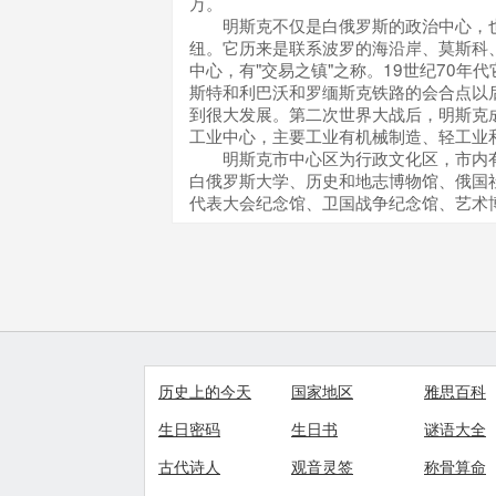
万。
明斯克不仅是白俄罗斯的政治中心，也
纽。它历来是联系波罗的海沿岸、莫斯科
中心，有"交易之镇"之称。19世纪70年
斯特和利巴沃和罗缅斯克铁路的会合点以
到很大发展。第二次世界大战后，明斯克
工业中心，主要工业有机械制造、轻工业
明斯克市中心区为行政文化区，市内有
白俄罗斯大学、历史和地志博物馆、俄国
代表大会纪念馆、卫国战争纪念馆、艺术
历史上的今天
国家地区
雅思百科
生日密码
生日书
谜语大全
古代诗人
观音灵签
称骨算命