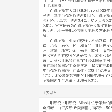
白、红、白三个平行相等的横长方形构成
上述现国旗。
白俄罗斯有人口989.86万人(2003年1
民族，其中白俄罗斯族占81.2%，俄罗斯族
占3.9%，乌克兰族占2.4%，犹太人占0
0.8%。官方语言为白俄罗斯语和俄罗斯
教，西北部一些地区信奉天主教及东正教
派。
白俄罗斯工业基础较好，机械制造、电
造、冶金、石化、轻工和食品工业比较发
理、核能、粉末冶金、光学、软件、微电
技术方面具有较强的科研实力。农业和畜
薯、甜菜和亚麻等产量在独联体国家中居
济在独联体国家中率先恢复并超过前苏联时
年白俄罗斯国内生产总值为228.91亿美元
17%，比经济复苏初期的1995年增长了7
罗斯国内生产总值同比增长9.2%。
主要城市
明斯克：明斯克 (Minsk) 位于第聂
奇河畔、白俄罗斯 丘陵南部，面积约159