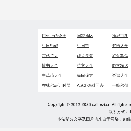
历史上的今天
国家地区
雅思百科
生日密码
生日书
谜语大全
古代诗人
观音灵签
称骨算命
情书大全
范文大全
散文精选
中草药大全
民间偏方
粥谱大全
在线秒表计时器
ASCII码对照表
一帧秒创
Copyright © 2012-2026 caihezi.cn All rights 
联系方式:adm
本站部分文字及图片均来自于网络，如侵