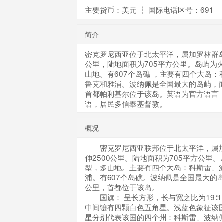
主要货币：美元 ┆ 国际电话区号：691
简介
密克罗尼西亚位于北太平洋，属加罗林群岛
公里，陆地面积为705平方公里。岛屿为
山地。有607个岛礁 ，主要有四个大岛
鲁克和雅浦。波纳佩是全国最大的岛屿，面
首都帕利基尔位于该岛。英语为官方语言
语，居民多信奉基督教。
概况
密克罗尼西亚联邦位于北太平洋，属加
伸2500公里。陆地面积为705平方公里
型，多山地。主要有四个大岛：科斯雷、
浦。有607个岛礁。波纳佩是全国最大的岛
公里，首都位于该岛。
国旗： 呈长方形，长与宽之比为19∶1
中间镶有四颗白色五角星。浅蓝色象征该
星分别代表该国的四个州：科斯雷、波纳