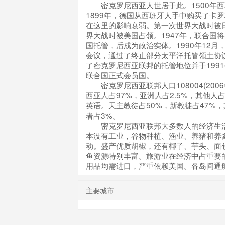
密克罗尼西亚人世居于此。1500年西
1899年，德国从西班牙人手中购买了卡
在这里的影响衰弱。第一次世界大战时被
界大战时被美国占领。1947年，联合国
国托管，后成为政治实体。1990年12月
会议，通过了终止部分太平洋托管领土协
了密克罗尼西亚联邦的托管地位并于1991
联合国正式会员国。
密克罗尼西亚联邦人口108004(200
西亚人占97%，亚洲人占2.5%，其他人占
英语。天主教徒占50%，新教徒占47%
者占3%。
密克罗尼西亚联邦大多数人的经济生活
本没有工业，谷物种植、渔业、养猪和养
动。盛产优质胡椒，还有椰子、芋头、面
鱼资源特别丰富。旅游业在经济中占重要
用品均需进口，严重依赖美国。各岛间通
主要城市