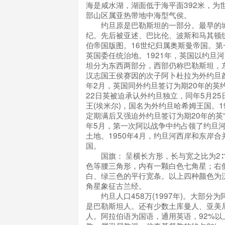
海是咸水湖，湖面低于海平面392米，为
部山区属亚热带地中海型气侯。
约旦原是巴勒斯坦的一部分。最早的城
纪。先后被亚述、巴比伦、波斯和马其顿
伯帝国版图。16世纪归属奥斯曼帝国。第
英国委任统治地。1921年，英国以约旦
坦分为东西两部分，西部仍称巴勒斯坦，
汉志国王侯赛因的次子阿卜杜拉为外约旦酋
年2月，英国同外约旦签订为期20年的英约
22日英被迫承认外约旦独立，同年5月2
王(埃米尔)，国名为外约旦哈希姆王国。1
定期满后又强迫外约旦签订为期20年的英“同
年5月，第一次阿以战争中约占领了约旦河
土地。1950年4月，约旦河西岸和东岸
国。
国旗： 呈横长方形，长与宽之比为2∶
色等腰三角形，内有一颗白色七角星；右
白、绿三色的平行宽条。以上四种颜色为
角星象征古兰经。
约旦人口458万(1997年)。大部分为
是巴勒斯坦人。还有少数土库曼人、亚美
人。阿拉伯语为国语，通用英语，92%以