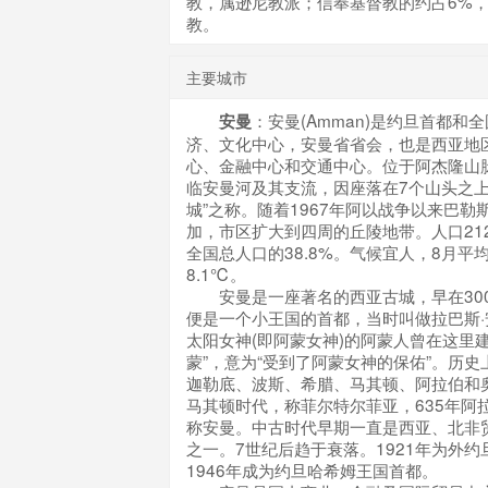
教，属逊尼教派；信奉基督教的约占6%
教。
主要城市
：安曼(Amman)是约旦首都和
安曼
济、文化中心，安曼省省会，也是西亚地
心、金融中心和交通中心。位于阿杰隆山
临安曼河及其支流，因座落在7个山头之上
城”之称。随着1967年阿以战争以来巴勒
加，市区扩大到四周的丘陵地带。人口212.
全国总人口的38.8%。气候宜人，8月平均
8.1℃。
安曼是一座著名的西亚古城，早在300
便是一个小王国的首都，当时叫做拉巴斯
太阳女神(即阿蒙女神)的阿蒙人曾在这里
蒙”，意为“受到了阿蒙女神的保佑”。历
迦勒底、波斯、希腊、马其顿、阿拉伯和
马其顿时代，称菲尔特尔菲亚，635年阿
称安曼。中古时代早期一直是西亚、北非
之一。7世纪后趋于衰落。1921年为外
1946年成为约旦哈希姆王国首都。