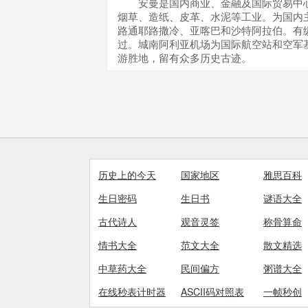
安曼是国内商业、金融及国际贸易中心
烟草、造纸、皮革、水泥等工业。为国内
路通耶路撒冷、亚喀巴和沙特阿拉伯。有
过。城南阿利亚机场为国际航空站和空军
游胜地，留有众多历史古迹。
历史上的今天
国家地区
雅思百科
生日密码
生日书
谜语大全
古代诗人
观音灵签
称骨算命
情书大全
范文大全
散文精选
中草药大全
民间偏方
粥谱大全
在线秒表计时器
ASCII码对照表
一帧秒创