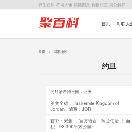
养生百科
诗词大全
搞笑图文
食物相克
周公解梦
首页
对联大
留学百科
历
首页
>
国家地区
约旦
约旦哈希姆王国，亚洲
英文全称：Hashemite Kingdom of
Jordan┆ 缩写：JOR
首都：安曼 ┆ 官方语言：阿拉伯语 ┆ 面
积：92,300平方公里