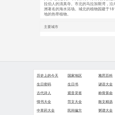
拉伯人的清真寺。市北的马拉加斯湾，沿
洲著名的海水浴场。城北的植物园建于18
地的热带植物。
主要城市
历史上的今天
国家地区
雅思百科
生日密码
生日书
谜语大全
古代诗人
观音灵签
称骨算命
情书大全
范文大全
散文精选
中草药大全
民间偏方
粥谱大全