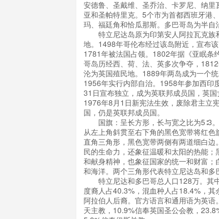
安德鲁、圣戴维、圣乔治、卡罗尼、纳里
亚和圣帕特里克。5个市为首都西班牙港
玛、福廷角和恰瓜那斯。多巴哥岛为半自
特立尼达岛原为印第安人阿拉瓦克族和
地。1498年哥伦布经过该岛附近，宣布
1781年被法国占领。1802年据《亚眠
哥岛历经西、荷、法、英多次争夺，181
沦为英国殖民地。1889年两岛成为一个
1956年实行内部自治。1958年参加西印度
31日宣布独立，成为英联邦成员国，英国
1976年8月1日新宪法生效，废除君主立
国，仍是英联邦成员国。
国旗：呈长方形，长与宽之比为5∶3。
从左上角斜贯至右下角的黑色宽带将红色
直角三角形，黑色宽带两侧有两道细白边
民的生命力，还象征温暖和太阳的热能；
和献身精神，也象征国家的统一和财富；
和海洋。两个三角形代表特立尼达岛和多
特立尼达和多巴哥总人口128万。其中黑
度裔人占40.3%，混血种人占18.4%，
阿拉伯人后裔。官方语言和通用语为英语。
天主教，10.9%信奉英国圣公会教，23.