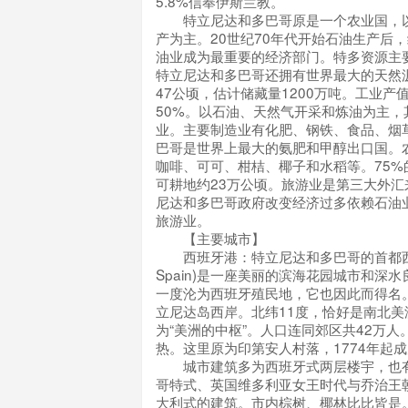
5.8%信奉伊斯兰教。
特立尼达和多巴哥原是一个农业国，以
产为主。20世纪70年代开始石油生产后
油业成为最重要的经济部门。特多资源主
特立尼达和多巴哥还拥有世界最大的天然
47公顷，估计储藏量1200万吨。工业产
50%。以石油、天然气开采和炼油为主，
业。主要制造业有化肥、钢铁、食品、烟
巴哥是世界上最大的氨肥和甲醇出口国。
咖啡、可可、柑桔、椰子和水稻等。75%
可耕地约23万公顷。旅游业是第三大外汇
尼达和多巴哥政府改变经济过多依赖石油
旅游业。
【主要城市】
西班牙港：特立尼达和多巴哥的首都西班牙港
Spain)是一座美丽的滨海花园城市和深水
一度沦为西班牙殖民地，它也因此而得名
立尼达岛西岸。北纬11度，恰好是南北美
为“美洲的中枢”。人口连同郊区共42万
热。这里原为印第安人村落，1774年起
城市建筑多为西班牙式两层楼宇，也有
哥特式、英国维多利亚女王时代与乔治王
大利式的建筑。市内棕树、椰林比比皆是