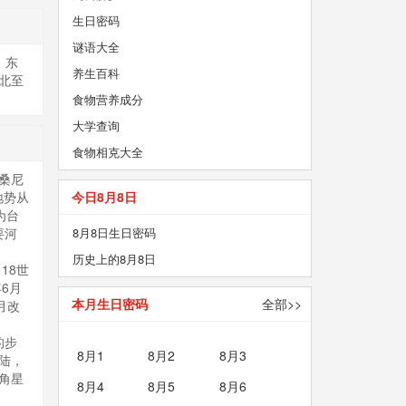
生日密码
谜语大全
，东
养生百科
北至
食物营养成分
大学查询
食物相克大全
桑尼
地势从
今日8月8日
为台
要河
8月8日生日密码
历史上的8月8日
18世
6月
本月生日密码
全部>>
月改
的步
8月1
8月2
8月3
陆，
角星
8月4
8月5
8月6