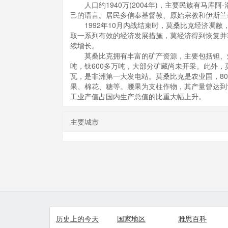
人口约1940万(2004年)，主要民族有马库
己的语言。居民多信奉基督教、原始宗教和伊斯兰
1992年10月内战结束时，莫桑比克经济凋敝
取一系列有效的经济发展措施，莫经济得到恢复并
续增长。
莫桑比克拥有丰富的矿产资源，主要包括钽、煤
吨，钛600多万吨，大部分矿藏尚未开采。此外，
瓦，是非洲第一大发电站。莫桑比克是农业国，8
果、棉花、糖等。腰果为支柱作物，其产量曾达到
工业产值占国内生产总值的比重大幅上升。
主要城市
历史上的今天
国家地区
雅思百科