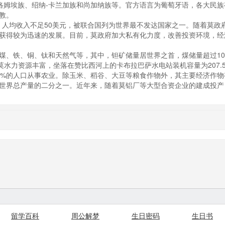
阿-洛姆埃族、绍纳-卡兰加族和尚加纳族等。官方语言为葡萄牙语，各大民族
教。
，人均收入不足50美元，被联合国列为世界最不发达国家之一。随着莫政
获得较为迅速的发展。目前，莫政府加大私有化力度，改善投资环境，经
、铁、铜、钛和天然气等，其中，钽矿储量居世界之首，煤储量超过10
莫水力资源丰富，坐落在赞比西河上的卡布拉巴萨水电站装机容量为207.
0%的人口从事农业。除玉米、稻谷、大豆等粮食作物外，其主要经济作物
世界总产量的二分之一。近年来，随着莫铝厂等大型合资企业的建成投产
留学百科
周公解梦
生日密码
生日书