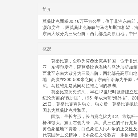
简介
莫桑比克面积80.16万平方公里，位于非洲东南
濒印度洋 ，隔莫桑比克海峡与马达加斯加相望，海
东南大致分为三级台阶：西北部是高原山地，中部
概况
莫桑比克，全称为莫桑比克共和国，位于非洲东
亚，东濒印度洋，隔莫桑比克海峡与马达加斯加相望
西北至东南大致分为三级台阶：西北部是高原山地，平
地，高度在200-500米之间；东南部沿海为平
流。马拉维湖是莫同马拉维之间的界湖。
莫桑比克历史悠久，早在13世纪时就曾建立过繁
纪沦为葡的“保护国”，1951年成为葡“海外省”。
25日，莫桑比克宣告独立。独立后，莫桑比克抵抗
国名为莫桑比克共和国。
国旗：呈长方形，长与宽之比为3∶2。靠旗杆
枪和锄头。旗面右侧为绿、黑、黄三色的平行宽条
黄色象征地下资源，白色象征人民斗争的正义性及
代表国际主义精神，书本象征文化教育，步枪和锄