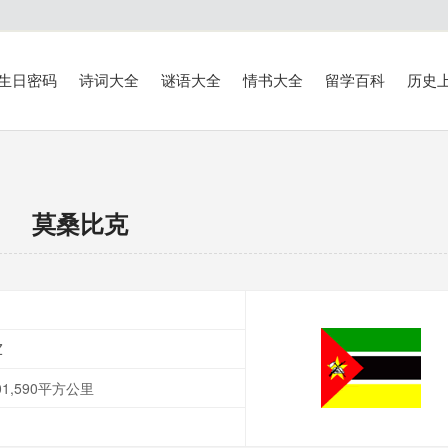
生日密码
诗词大全
谜语大全
情书大全
留学百科
历史
莫桑比克
Z
1,590平方公里