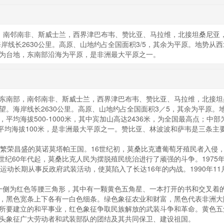
部，南邻南非、斯威士兰，西界津巴布韦、赞比亚、马拉维，北接坦桑尼亚
岸线长2630公里。高原、山地约占全国面积3/5，其余为平原。地势从西
为台地，东南部沿海为平原，是非洲最大平原之一。
南部，南邻南非、斯威士兰，西界津巴布韦、赞比亚、马拉维，北接坦
。海岸线长2630公里。高原、山地约占全国面积3／5，其余为平原。
均海拔500-1000米，其中宾加山高达2436米，为全国最高点；中部
原，平均海拔100米，是非洲最大平原之一。赞比亚、林波波和萨韦是三条主
荣昌盛的莫诺莫塔帕王国。16世纪初，莫桑比克遭葡萄牙殖民者入侵，
20世纪60年代起，莫桑比克人民为摆脱殖民统治进行了顽强的斗争。1975年
运动长期从事反政府武装活动，使莫陷入了长达16年的内战。1990年11
一侧为红色等腰三角形，其中有一颗黄色五角星、一本打开的书和交叉着
，黑色宽条上下各有一白色细条。绿色象征农业和财富，黑色代表非洲大
所要建立的和平事业，红色象征争取民族解放的武装斗争和革命。黄色五
头象征广大劳动者和武装部队的团结及其共同保卫、建设祖国。