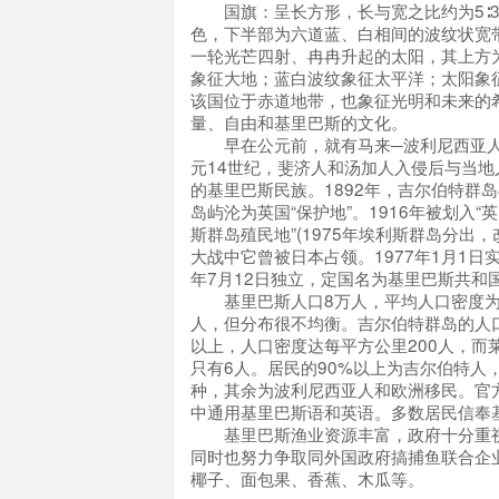
国旗：呈长方形，长与宽之比约为5∶3
色，下半部为六道蓝、白相间的波纹状宽
一轮光芒四射、冉冉升起的太阳，其上方
象征大地；蓝白波纹象征太平洋；太阳象
该国位于赤道地带，也象征光明和未来的
量、自由和基里巴斯的文化。
早在公元前，就有马来─波利尼西亚人
元14世纪，斐济人和汤加人入侵后与当地
的基里巴斯民族。1892年，吉尔伯特群
岛屿沦为英国“保护地”。1916年被划入
斯群岛殖民地”(1975年埃利斯群岛分出
大战中它曾被日本占领。1977年1月1日实
年7月12日独立，定国名为基里巴斯共和
基里巴斯人口8万人，平均人口密度为每
人，但分布很不均衡。吉尔伯特群岛的人口
以上，人口密度达每平方公里200人，而
只有6人。居民的90%以上为吉尔伯特人
种，其余为波利尼西亚人和欧洲移民。官
中通用基里巴斯语和英语。多数居民信奉
基里巴斯渔业资源丰富，政府十分重视
同时也努力争取同外国政府搞捕鱼联合企
椰子、面包果、香蕉、木瓜等。