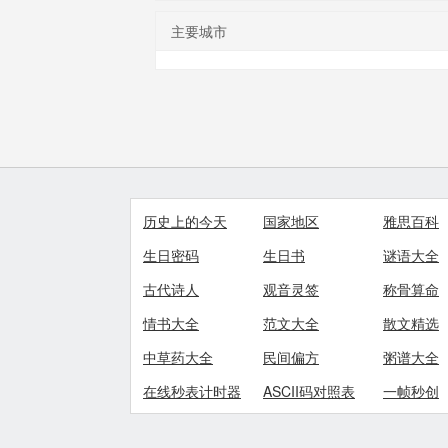
主要城市
历史上的今天
国家地区
雅思百科
生日密码
生日书
谜语大全
古代诗人
观音灵签
称骨算命
情书大全
范文大全
散文精选
中草药大全
民间偏方
粥谱大全
在线秒表计时器
ASCII码对照表
一帧秒创