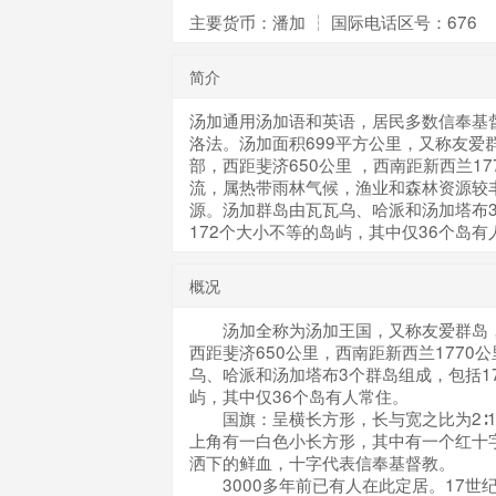
主要货币：潘加 ┆ 国际电话区号：676
简介
汤加通用汤加语和英语，居民多数信奉基
洛法。汤加面积699平方公里，又称友爱
部，西距斐济650公里 ，西南距新西兰1
流，属热带雨林气候，渔业和森林资源较
源。汤加群岛由瓦瓦乌、哈派和汤加塔布
172个大小不等的岛屿，其中仅36个岛有
概况
汤加全称为汤加王国，又称友爱群岛，
西距斐济650公里，西南距新西兰1770
乌、哈派和汤加塔布3个群岛组成，包括1
屿，其中仅36个岛有人常住。
国旗：呈横长方形，长与宽之比为2∶1
上角有一白色小长方形，其中有一个红十
洒下的鲜血，十字代表信奉基督教。
3000多年前已有人在此定居。17世纪