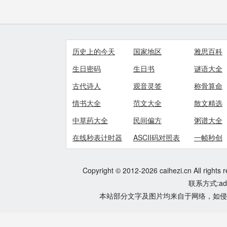
历史上的今天
国家地区
雅思百科
生日密码
生日书
谜语大全
古代诗人
观音灵签
称骨算命
情书大全
范文大全
散文精选
中草药大全
民间偏方
粥谱大全
在线秒表计时器
ASCII码对照表
一帧秒创
Copyright © 2012-2026 caihezi.cn All rights 
联系方式:adm
本站部分文字及图片均来自于网络，如侵