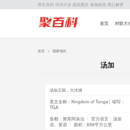
养生百科
诗词大全
搞笑图文
食物相克
周公解梦
首页
对联大
留学百科
历
首页
>
国家地区
汤加
汤加王国，大洋洲
英文全称：Kingdom of Tonga┆ 缩写：
TGA
首都：努库阿洛法 ┆ 官方语言：汤加
语、英语 ┆ 面积：699平方公里