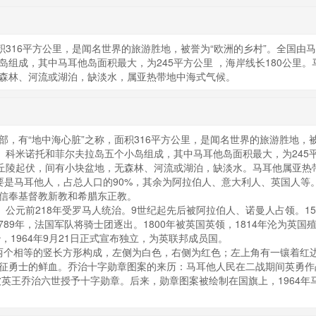
积316平方公里，是闻名世界的旅游胜地，被誉为“欧洲的乡村”。全国由
组成，其中马耳他岛面积最大，为245平方公里 ，海岸线长180公里。
森林、河流或湖泊，缺淡水，属亚热带地中海式气候。
有“地中海心脏”之称，面积316平方公里，是闻名世界的旅游胜地，
、科米诺托和菲尔夫拉岛五个小岛组成，其中马耳他岛面积最大，为245
，丘陵起伏，间有小块盆地，无森林、河流或湖泊，缺淡水。马耳他属亚热
)。主要是马耳他人，占总人口的90%，其余为阿拉伯人、意大利人、英国人等
信奉基督教新教和希腊东正教。
元前218年受罗马人统治。9世纪起先后被阿拉伯人、诺曼人占领。15
89年，法国军队将骑士团逐出。1800年被英国英领，1814年沦为英国
自治，1964年9月21日正式宣布独立，为英联邦成员国。
两个相等的竖长方形构成，左侧为白色，右侧为红色；左上角有一镶着红
征勇士的鲜血。乔治十字勋章图案的来历：马耳他人民在二战期间英勇作
被英王乔治六世授予十字勋章。后来，勋章图案被绘制在国旗上，1964年