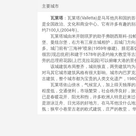
主要城市
瓦莱塔
：瓦莱塔(Valletta)是马耳他共
是全国政治、文化和商业中心。它有许多有趣的别名
约7100人(2004年)。
瓦莱塔城由米开朗琪罗的助手弗朗西斯科-拉帕
堡、曼纽尔堡，右方有三座古城相护，后城门方向
多。城门前有“三海神”喷泉(1959年修建)、腓
领宫(现总统府)和建于1578年的圣约翰大教堂
旁的总理府花园(上巴克拉花园)可以俯瞰大港的景
该城建筑布局整齐，城街狭直，两旁建筑均为马
对马其它城市建筑风格有很大影响。城市内巴罗克
古建筑，整个城市都为宝贵的人类文化遗产，19
瓦莱塔依山傍水，气候宜人，加上得天独厚的地
程度低，交通便利，市场繁荣，社会秩序良好，旅
已是春暖花开、阳光和煦，许多欧洲人特意赶来过
是游泳泛舟、日光浴的好地方。在马耳他没什么地
氛；狭窄小巷里古老的欧式建筑，庄严的教堂， 