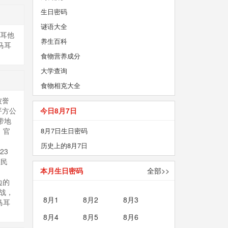
生日密码
谜语大全
马耳他
养生百科
马耳
食物营养成分
大学查询
食物相克大全
被誉
平方公
今日8月7日
带地
。官
8月7日生日密码
历史上的8月7日
23
殖民
本月生日密码
全部>>
边的
战，
8月1
8月2
8月3
马耳
8月4
8月5
8月6