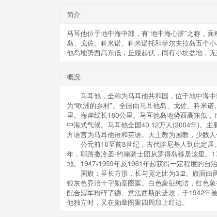
简介
马耳他位于地中海中部，有“地中海心脏”之称，面
岛、戈佐、科米诺、科米诺托和菲尔夫拉岛五个小岛
他岛地势西高东低，丘陵起伏，间有小块盆地，无
概况
马耳他，全称为马耳他共和国，位于地中海中部，
为“欧洲的乡村”。全国由马耳他岛、戈佐、科米诺
里。海岸线长180公里。马耳他岛地势西高东低
中海式气候。马耳他全国40.12万人(2004年
方语言为马耳他语和英语。天主教为国教，少数人
公元前10至前8世纪，古代腓尼基人到此定居。公
年，耶路撒冷圣-约翰骑士团从罗得岛移居这里。17
地。1947-1959年及1961年起获得一定程度的
国旗：呈长方形，长与宽之比为3∶2。旗面由
银灰色乔治十字勋章图案。白色象征纯洁，红色象
配合盟军粉碎了德、意法西斯的进攻，于1942年
他独立时，又在勋章图案四周加上红边。