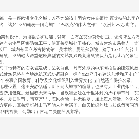
和国的首都，是一座欧洲文化名城，以圣约翰骑士团第六任首领拉-瓦莱特的名字
，诸如“圣约翰骑士团之城”、“巴洛克的伟大杰作”、“欧洲艺术之城”等
莱利设计。为增强防御功能，背海一面有圣艾尔莫堡护卫，隔海湾左方
建有弗洛里阿娜防御工事，使瓦莱塔城处于核心。城市建筑布局整齐，古
尼基饭店；城内有国立考古博物馆、美术馆、曼纽尔剧院、建于1571年的骑
等古建筑。圣约翰大教堂这座典型的文艺复兴晚期建筑被认为是瓦莱塔的象征
色。
耳他特有的石灰岩建成，呈灰白色，具有浓厚的中东阿拉伯的建筑风貌
式建筑风格与当地建筑形式协调融合，拥有320座具有建筑艺术和历史价
80年被联合国教育、科学及文化组织列入世界文化与自然遗产保护名录。
理位置，这里安静恬适，听不到大城市的喧嚣，也没有大工业的烟尘，
游费用低廉。这里春天来得早，当欧洲还处在千里冰封的严冬季节时，瓦
冬。夏日时节，晴空万里，海风徐徐，并无酷夏，加上海水清澈、沙滩松
方更能比瓦莱塔折射出马耳他人的生活了。白天忙碌的城市却保留著闲适
华丽的宫殿，勾勒出了古老而美丽的瓦莱塔。