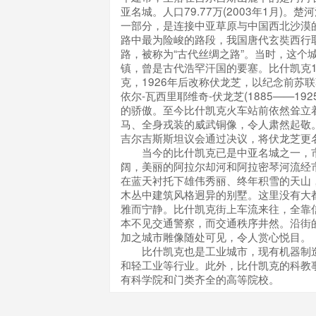
亚名城。人口79.77万(2003年1月)。
一部分，是连接中亚草原与中国西北沙漠
路中最为险峻的路段，我国唐代玄奘西行
路，被称为“古代丝绸之路”。当时，这个
镇，曾是古代浩罕汗国的要塞。比什凯克1
克，1926年后改称伏龙芝，以纪念前苏
依尔-瓦西里耶维奇-伏龙芝(1885——19
的骄傲。至今比什凯克火车站前依然耸立
马、全身戎装的威武铜像，令人肃然起敬。1
吉尔吉斯斯坦议会通过决议，将伏龙芝更
当今的比什凯克已是中亚名城之一，市
阔，美丽的阿拉尔却河和阿拉密琴河流经
在蓝天衬托下雄伟秀丽、终年积雪的天山
木丛中建筑风格迥异的别墅。这里没有大
雅而宁静。比什凯克街上车流来往，全靠
本不见交通警察，而交通秩序井然。沿街
加之城市雕像随处可见，令人赏心悦目。
比什凯克也是工业城市，现有机器制造
和轻工业等行业。此外，比什凯克的科教
有科学院和门类齐全的高等院校。