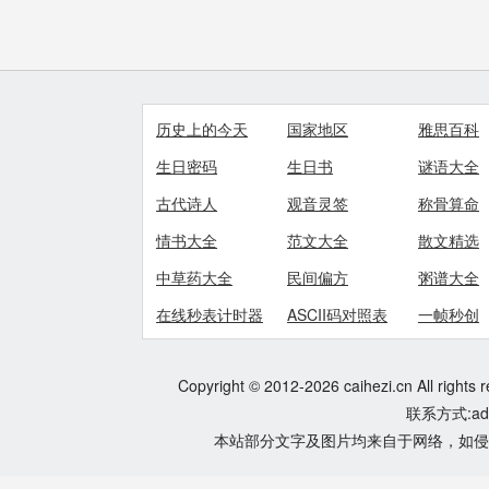
历史上的今天
国家地区
雅思百科
生日密码
生日书
谜语大全
古代诗人
观音灵签
称骨算命
情书大全
范文大全
散文精选
中草药大全
民间偏方
粥谱大全
在线秒表计时器
ASCII码对照表
一帧秒创
Copyright © 2012-2026 caihezi.cn All rights 
联系方式:adm
本站部分文字及图片均来自于网络，如侵