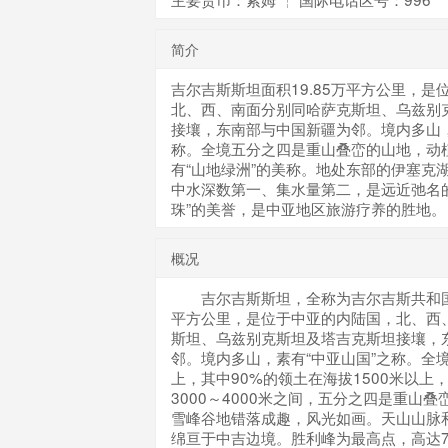
简介
吉尔吉斯斯坦面积19.85万平方公里，是
北、西、南面分别同哈萨克斯坦、乌兹别
接壤，东南部与中国新疆为邻。境内多山，
称。全境五分之四是重山叠峦的山地，动植
有“山地绿洲”的美称。地处东部的伊塞克
中水深数第一、集水量第二，是远近弛名的
珠”的美誉，是中亚地区旅游疗养的胜地。
概况
吉尔吉斯斯坦，全称为吉尔吉斯共和国，
平方公里，是位于中亚的内陆国，北、西
斯坦、乌兹别克斯坦及塔吉克斯坦接壤，
邻。境内多山，素有“中亚山国”之称。全境
上，其中90%的领土在海拔1500米以上
3000～4000米之间，五分之四是重山
雪峰谷地错落成趣，风光如画。天山山脉
绵亘于中吉边境。胜利峰为最高点，高达7