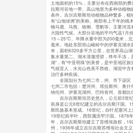
土地面积的15%，主要分布在西南部的费
拉斯河谷地一带。高山地形为多种动植物
条件。吉尔吉斯斯坦动植物品种繁多，植物
有“山地绿洲”的美称。南部有上千年的桃
物马鹿、马熊、猞猁、雪豹等。主要河流
大陆性气候。大部分谷地的平均气温1月份
15～25℃。年降水量中部为200毫米，北
毫米。地处东部崇山峻岭中的伊塞克湖水面
米，面积6320多平方公里，在世界高山
集水量第二。湖水清澈澄碧，终年不冻，
湖”，有“中亚明珠”的美誉，是中亚地区
气候宜人，水光山色美不胜收。湖泥中含
治疗多种疾病。
全国划分为七州二市，州、市下设区，
七州二市包括：楚河州、塔拉斯州、奥什
纳伦州、伊塞克湖州、巴特肯州、首都比
吉尔吉斯斯坦历史悠久，公元前3世纪
前身是公元6世纪建立的吉尔吉斯汗国。1
斯民族基本形成。16世纪，自叶尼塞河上
19世纪前半叶，西部属浩罕汗国。1876年
年，吉尔吉斯斯坦建立了苏维埃政权，19
州，1936年成立吉尔吉斯苏维埃社会主