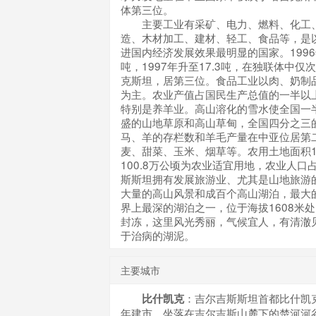
体第三位。
主要工业有采矿、电力、燃料、化工、
造、木材加工、建材、轻工、食品等，是
进国内经济发展效果最明显的国家。1996
吨，1997年升至17.3吨，在独联体中
克斯坦，居第三位。食品工业以肉、奶制
为主。农业产值占国民生产总值的一半以
特别是养羊业。高山溶化的雪水使全国一
盛的山地草原和高山草甸，全国四分之三
马、羊的存栏数和羊毛产量在中亚位居第
麦、甜菜、玉米、烟草等。农用土地面积10
100.8万公顷为农业适宜用地，农业人口
斯斯坦拥有发展旅游业、尤其是山地旅游
大量的高山风景和成百个高山湖泊，最大
界上最深的湖泊之一，位于海拔1608米处
封冻，这里风光秀丽，气候宜人，有清澈
于治病的湖泥。
主要城市
：吉尔吉斯斯坦首都比什凯克(Bi
比什凯克
年建市，坐落在吉尔吉斯山麓下的楚河河