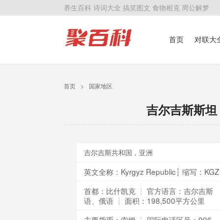
养生百科
诗词大全
搞笑图文
食物相克
周公解梦
首页
对联大
留学百科
历
首页
>
国家地区
吉尔吉斯斯坦
吉尔吉斯共和国，亚洲
英文全称：Kyrgyz Republic┆ 缩写：KGZ
首都：比什凯克 ┆ 官方语言：吉尔吉斯
语、俄语 ┆ 面积：198,500平方公里
主要货币：索姆 ┆ 国际电话区号：996