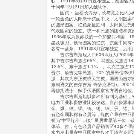
联，1991年8月31日宣布独立，改国名
于同年12月21日加入独联体。
国旗： 呈横长方形，长与宽之比约为5
一轮金色的太阳悬于旗面中央，太阳图案
的圆形图案。红色象征胜利，太阳象征光
代表国家的独立、统一和民族的团结和友
1936年成为原苏联的一个加盟共和国，1
星及镰刀、铁锤图案的红旗，旗面中间有
各有一蓝条。1991年8月宣布独立，后采
吉尔吉斯斯坦人口506.5万人(2004年
其中吉尔吉斯族占65%、乌兹别克族占1
12.5%、东干族占1.1%，、乌克兰族占
吾尔、塔吉克等民族。70%的居民信奉伊
派，其次为东正教或天主教。国语为吉尔
东匈语支的吉尔吉斯-奇恰克语组)。2001
署修宪法令，赋予俄语国家官方语言地位
吉尔吉斯斯坦以多种所有制为基础，经
电力工业和畜牧业比较发达。自然资源丰
金、煤、银、锑、钨、锡、锌、汞、铅、
有色金属和稀有金属等，煤的产量在中亚
誉为“中亚煤斗”，锑产量居世界第三位，
体第二位，有色金属产品销售至40多个国
水力发电量在中亚国家中仅次于塔吉克斯