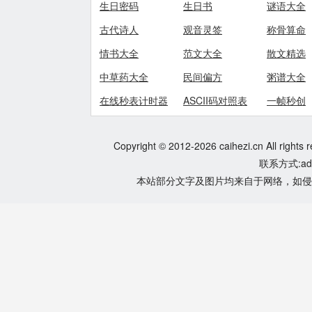
生日密码
生日书
谜语大全
古代诗人
观音灵签
称骨算命
情书大全
范文大全
散文精选
中草药大全
民间偏方
粥谱大全
在线秒表计时器
ASCII码对照表
一帧秒创
Copyright © 2012-2026 caihezi.cn All rights 
联系方式:adm
本站部分文字及图片均来自于网络，如侵