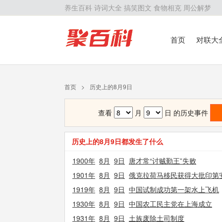
养生百科
诗词大全
搞笑图文
食物相克
周公解梦
首页
对联大
留学百科
历
首页
>
历史上的8月9日
查看
月
日 的历史事件
历史上的8月9日都发生了什么
1900年
8月
9日
唐才常“讨贼勤王”失败
1901年
8月
9日
俄克拉荷马移民获得大批印第
1919年
8月
9日
中国试制成功第一架水上飞机
1930年
8月
9日
中国农工民主党在上海成立
1931年
8月
9日
土族废除土司制度