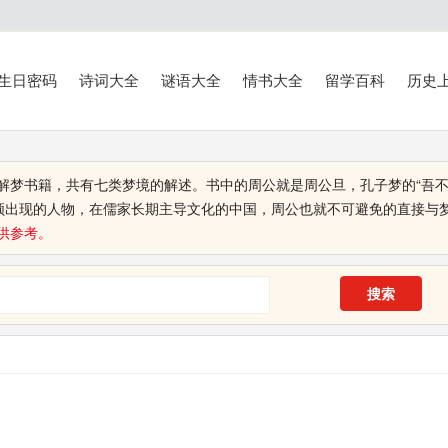
生日密码
诗词大全
谜语大全
情书大全
留学百科
历史
解梦书籍，共有七类梦境的解述。书中的周公就是周公旦，孔子梦的“吾
频频出现的人物，在儒家长期主导文化的中国，周公也就不可避免的直接与
供参考。
搜索