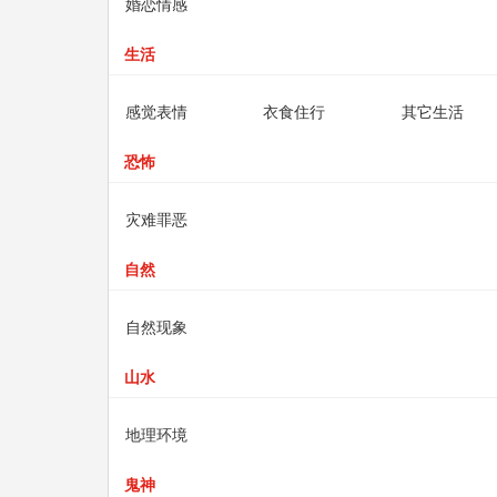
婚恋情感
生活
感觉表情
衣食住行
其它生活
恐怖
灾难罪恶
自然
自然现象
山水
地理环境
鬼神