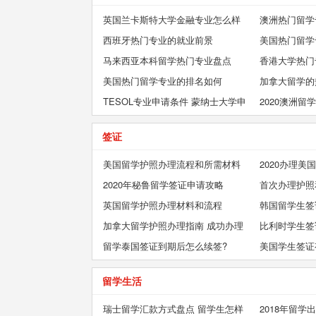
英国兰卡斯特大学金融专业怎么样
澳洲热门留学
西班牙热门专业的就业前景
请难不难
美国热门留学
马来西亚本科留学热门专业盘点
香港大学热门专
美国热门留学专业的排名如何
加拿大留学的
TESOL专业申请条件 蒙纳士大学申
2020澳洲留
请难度大不大
业更容易
签证
美国留学护照办理流程和所需材料
2020办理
2020年秘鲁留学签证申请攻略
首次办理护照
英国留学护照办理材料和流程
韩国留学生签
加拿大留学护照办理指南 成功办理
准备哪些材料
比利时学生签
的技巧有哪些
留学泰国签证到期后怎么续签?
美国学生签证
留学生活
瑞士留学汇款方式盘点 留学生怎样
2018年留学