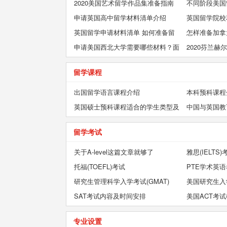
料？
2020美国艺术留学作品集准备指南
国读书
不同阶段美国
申请英国高中留学材料清单介绍
英国留学院校
英国留学申请材料清单 如何准备留
材料？
怎样准备加拿
学申请材料
申请美国西北大学需要哪些材料？面
料
2020芬兰
试该怎么办？
清单
留学课程
出国留学语言课程介绍
本科预科课程
英国硕士预科课程适合的学生类型及
中国与英国教
入学要求
看全年龄中英
留学考试
关于A-level这篇文章就够了
雅思(IELTS)
托福(TOEFL)考试
PTE学术英
研究生管理科学入学考试(GMAT)
美国研究生入学
SAT考试内容及时间安排
美国ACT考
专业设置