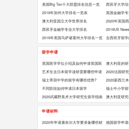
美国Big Ten十大联盟排名信息一览
西班牙大学综
2019年加州大学排名一览表
英国金融学专
澳大利亚国立大学世界排名
2020年英
西班牙金融学专业大学排名
2019US N
2019年美国马萨诸塞州大学排名一览
其简介
去西班牙留学
表
留学申请
英国医学学位介绍及如何申请英国医
澳大利亚的研
学院
艺术生去日本留学读研需要哪些申请
方式
2020法国
条件？
瑞士寄宿中学的留学有哪些优势?
解
2020新西兰
不同阶段如何申请日本留学
新西兰名校
瑞士中小学留
2020武藏野美术大学研究生留学指南
澳大利亚研究
申请材料
2020年申请康奈尔大学要准备哪些材
德国留学申请