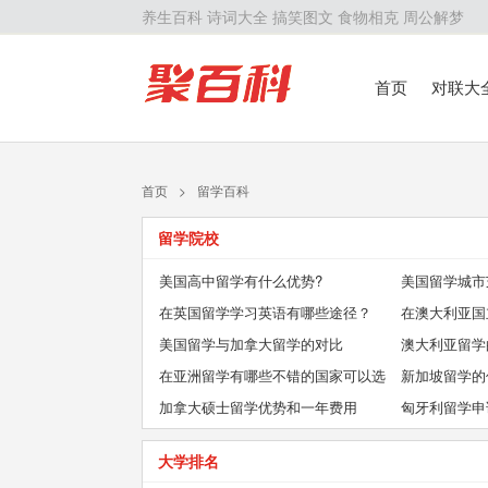
养生百科
诗词大全
搞笑图文
食物相克
周公解梦
首页
对联大
留学百科
历
首页
>
留学百科
留学院校
美国高中留学有什么优势?
美国留学城市
在英国留学学习英语有哪些途径？
哪些大学可以
在澳大利亚国
美国留学与加拿大留学的对比
么样？
澳大利亚留学
在亚洲留学有哪些不错的国家可以选
新加坡留学的
择？
加拿大硕士留学优势和一年费用
匈牙利留学申
大学排名