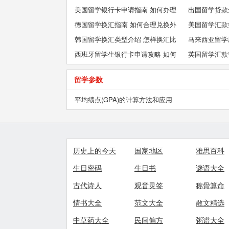
获取生活费
美国留学银行卡申请指南 如何办理
出国留学贷款
一张属于自己的银行卡
德国留学换汇指南 如何合理兑换外
美国留学汇款
汇
韩国留学换汇类型介绍 怎样换汇比
生汇款
马来西亚留学
较划算
西班牙留学生银行卡申请攻略 如何
可不可以办信
英国留学汇款
办理海外银行卡
留学参数
平均绩点(GPA)的计算方法和应用
历史上的今天
国家地区
雅思百科
生日密码
生日书
谜语大全
古代诗人
观音灵签
称骨算命
情书大全
范文大全
散文精选
中草药大全
民间偏方
粥谱大全