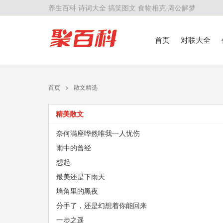
养生百科
诗词大全
搞笑图文
食物相克
周公解梦
首页
对联大全
首页
>
散文精选
精美散文
奈何满座哗然唯我一人忧伤
雨中的曾经
想起
最美还是下雨天
墙角里的黑夜
分手了，还是幻想着你能回来
一步之遥