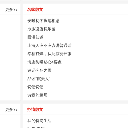
更多>>
名家散文
安暖初冬执笔相思
冰激凌蛋糕乐园
眼泪知道
上海人应不应该讲普通话
幸福打烊，从此寂寞开张
海边防晒贴心4要点
追记今冬之雪
品读“虞美人”
切记切记
诗意的栖居
更多>>
抒情散文
我的特岗生活