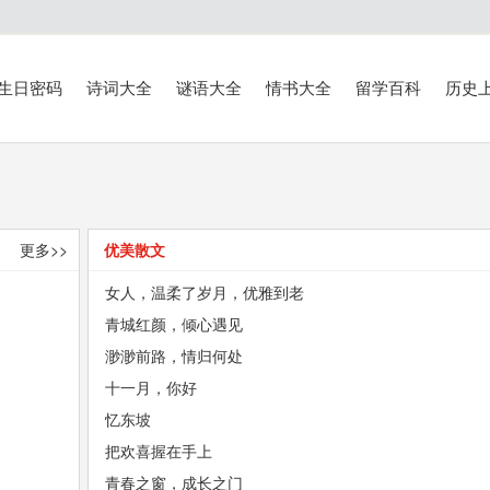
生日密码
诗词大全
谜语大全
情书大全
留学百科
历史
更多>>
优美散文
女人，温柔了岁月，优雅到老
青城红颜，倾心遇见
渺渺前路，情归何处
十一月，你好
忆东坡
把欢喜握在手上
青春之窗，成长之门