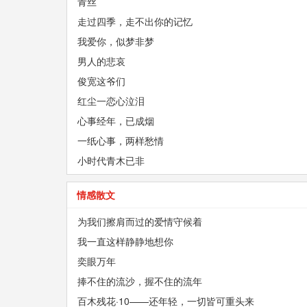
青丝
走过四季，走不出你的记忆
我爱你，似梦非梦
男人的悲哀
俊宽这爷们
红尘一恋心泣泪
心事经年，已成烟
一纸心事，两样愁情
小时代青木已非
情感散文
为我们擦肩而过的爱情守候着
我一直这样静静地想你
奕眼万年
捧不住的流沙，握不住的流年
百木残花·10——还年轻，一切皆可重头来