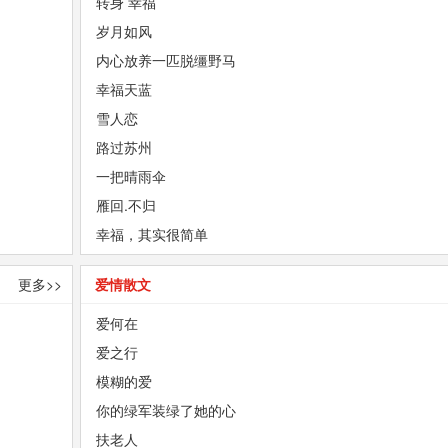
转身 幸福
岁月如风
内心放养一匹脱缰野马
幸福天蓝
雪人恋
路过苏州
一把晴雨伞
雁回.不归
幸福，其实很简单
更多>>
爱情散文
爱何在
爱之行
模糊的爱
你的绿军装绿了她的心
扶老人