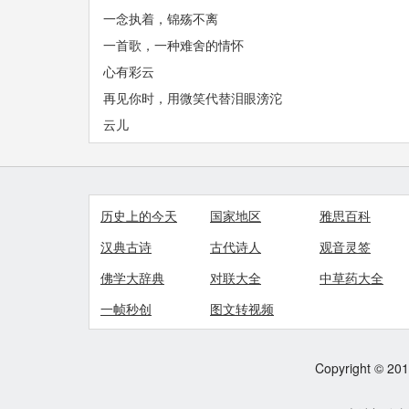
一念执着，锦殇不离
一首歌，一种难舍的情怀
心有彩云
再见你时，用微笑代替泪眼滂沱
云儿
历史上的今天
国家地区
雅思百科
汉典古诗
古代诗人
观音灵签
佛学大辞典
对联大全
中草药大全
一帧秒创
图文转视频
Copyright © 2012