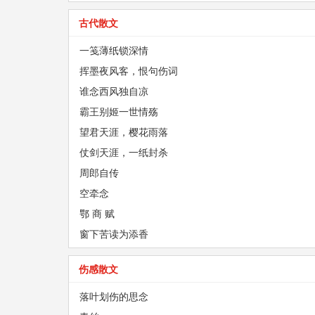
古代散文
一笺薄纸锁深情
挥墨夜风客，恨句伤词
谁念西风独自凉
霸王别姬一世情殇
望君天涯，樱花雨落
仗剑天涯，一纸封杀
周郎自传
空牵念
鄂 商 赋
窗下苦读为添香
伤感散文
落叶划伤的思念