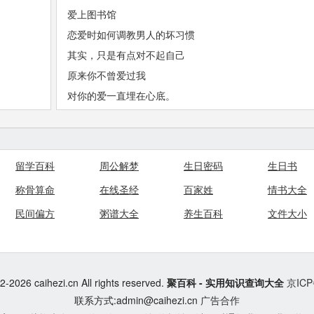
爱上图书馆
恋爱时如何调教男人的坏习惯
其实，只是有点对不起自己
原来你不曾爱过我
对你的爱一直埋在心底。
留学百科
周公解梦
生日密码
生日书
称骨算命
在线圣经
百家姓
情书大全
民间偏方
粥谱大全
养生百科
文件大小
-2026 caihezi.cn All rights reserved.
聚百科 - 实用知识查询大全
京ICP
联系方式:admin@caihezi.cn
广告合作