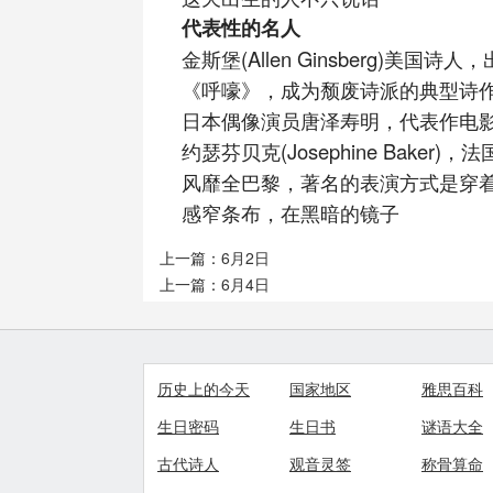
代表性的名人
金斯堡(Allen Ginsberg)美国
《呼嚎》，成为颓废诗派的典型诗
日本偶像演员唐泽寿明，代表作电
约瑟芬贝克(Josephine Baker
风靡全巴黎，著名的表演方式是穿
感窄条布，在黑暗的镜子
上一篇：
6月2日
上一篇：
6月4日
历史上的今天
国家地区
雅思百科
生日密码
生日书
谜语大全
古代诗人
观音灵签
称骨算命