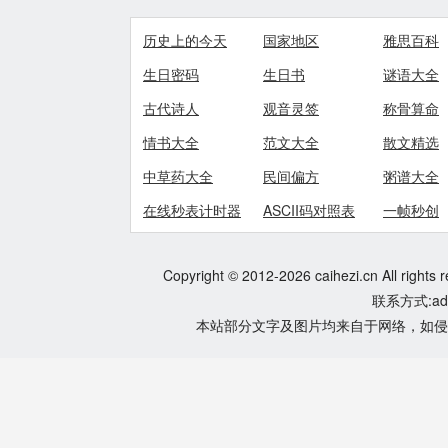
历史上的今天
国家地区
雅思百科
生日密码
生日书
谜语大全
古代诗人
观音灵签
称骨算命
情书大全
范文大全
散文精选
中草药大全
民间偏方
粥谱大全
在线秒表计时器
ASCII码对照表
一帧秒创
Copyright © 2012-2026 caihezi.cn All rights 
联系方式:adm
本站部分文字及图片均来自于网络，如侵