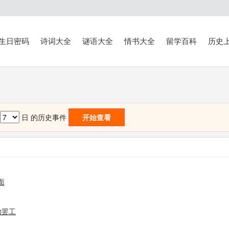
生日密码
诗词大全
谜语大全
情书大全
留学百科
历史
月
日 的历史事件
开始查看
面
治罢工