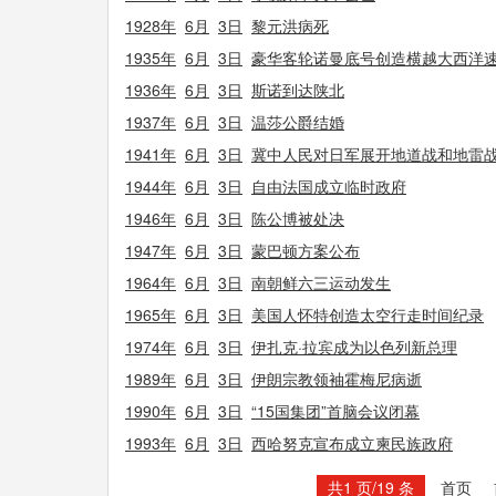
1928年
6月
3日
黎元洪病死
1935年
6月
3日
豪华客轮诺曼底号创造横越大西洋
1936年
6月
3日
斯诺到达陕北
1937年
6月
3日
温莎公爵结婚
1941年
6月
3日
冀中人民对日军展开地道战和地雷
1944年
6月
3日
自由法国成立临时政府
1946年
6月
3日
陈公博被处决
1947年
6月
3日
蒙巴顿方案公布
1964年
6月
3日
南朝鲜六三运动发生
1965年
6月
3日
美国人怀特创造太空行走时间纪录
1974年
6月
3日
伊扎克·拉宾成为以色列新总理
1989年
6月
3日
伊朗宗教领袖霍梅尼病逝
1990年
6月
3日
“15国集团”首脑会议闭幕
1993年
6月
3日
西哈努克宣布成立柬民族政府
共1 页/19 条
首页