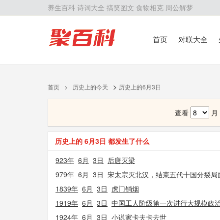
养生百科
诗词大全
搞笑图文
食物相克
周公解梦
首页
对联大全
>
首页
>
历史上的今天
历史上的6月3日
查看
历史上的 6月3日 都发生了什么
923年
6月
3日
后唐灭梁
979年
6月
3日
宋太宗灭北汉，结束五代十国分裂局
1839年
6月
3日
虎门销烟
1919年
6月
3日
中国工人阶级第一次进行大规模政
1924年
6月
3日
小说家卡夫卡去世