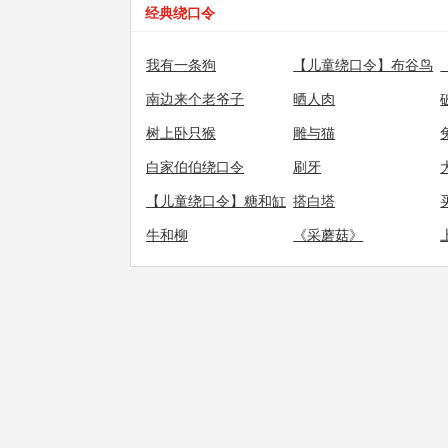
经典绕口令
我有一条狗
【儿童绕口令】布谷鸟
南边来个老爷子
晒人肉
树上卧只猴
雕与猫
白家伯伯绕口令
刷牙
【儿童绕口令】糖和缸
搭白塔
牛和柳
《采蘑菇》