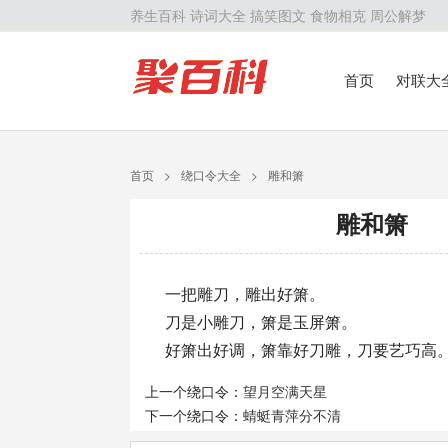
养生百科
诗词大全
搞笑图文
食物相克
周公解梦
首页
对联大
留学百科
历
首页
>
绕口令大全
>
雕和箫
雕和箫
一把雕刀，雕出好箫。
刀是小雕刀，箫是玉屏箫。
好箫出好调，箫靠好刀雕，刀要艺巧高
上一个绕口令：
望月空满天星
下一个绕口令：
蜻蜓青萍分不清