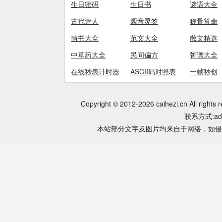
生日密码
生日书
谜语大全
古代诗人
观音灵签
称骨算命
情书大全
范文大全
散文精选
中草药大全
民间偏方
粥谱大全
在线秒表计时器
ASCII码对照表
一帧秒创
Copyright © 2012-2026 caihezi.cn All rights 
联系方式:adm
本站部分文字及图片均来自于网络，如侵