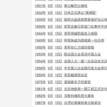
1931年
9月
15日
黄公略烈士牺牲
1932年
9月
15日
日本正式承认“满洲国”
1935年
9月
15日
德意志血统和荣誉保护法公
1939年
9月
15日
苏军击败日军诺门坎事件平
1944年
9月
15日
美军突破防线攻入德国
1949年
9月
15日
阿登纳成为西德第一任总理
1950年
9月
15日
美军在仁川成功登陆
1953年
9月
15日
联合国大会否决中国入会
1954年
9月
15日
全国人大一届一次会议在北
1956年
9月
15日
中共第八次全国代表大会举
1959年
9月
15日
美苏戴维营会议
1975年
9月
15日
漫画家丰子恺逝世
1981年
9月
15日
北京地铁第一期工程正式交
1982年
9月
15日
贝鲁特难民营大屠杀
1987年
9月
15日
台湾记者辗转来大陆采访