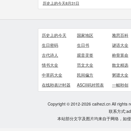
历史上的今天8月31日
历史上的今天
国家地区
雅思百科
生日密码
生日书
谜语大全
古代诗人
观音灵签
称骨算命
情书大全
范文大全
散文精选
中草药大全
民间偏方
粥谱大全
在线秒表计时器
ASCII码对照表
一帧秒创
Copyright © 2012-2026 caihezi.cn All rights 
联系方式:adm
本站部分文字及图片均来自于网络，如侵