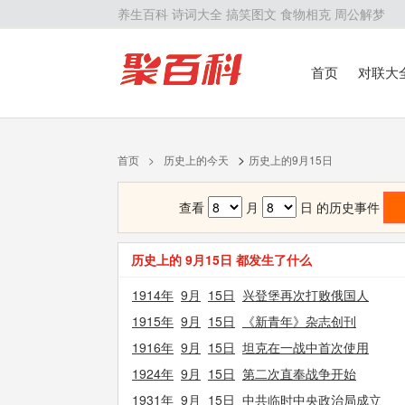
养生百科
诗词大全
搞笑图文
食物相克
周公解梦
首页
对联大
留学百科
历
>
首页
>
历史上的今天
历史上的9月15日
查看
月
日 的历史事件
历史上的 9月15日 都发生了什么
1914年
9月
15日
兴登堡再次打败俄国人
1915年
9月
15日
《新青年》杂志创刊
1916年
9月
15日
坦克在一战中首次使用
1924年
9月
15日
第二次直奉战争开始
1931年
9月
15日
中共临时中央政治局成立